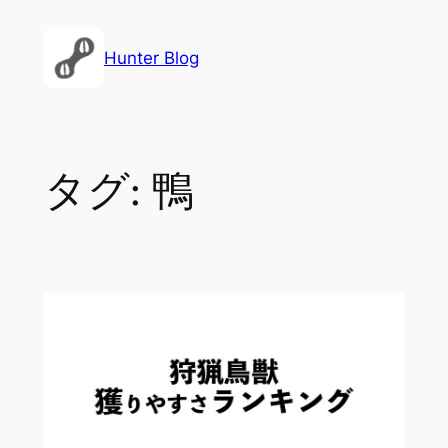
内
容
Hunter Blog
を
ス
キ
ッ
タグ:
鴨
プ