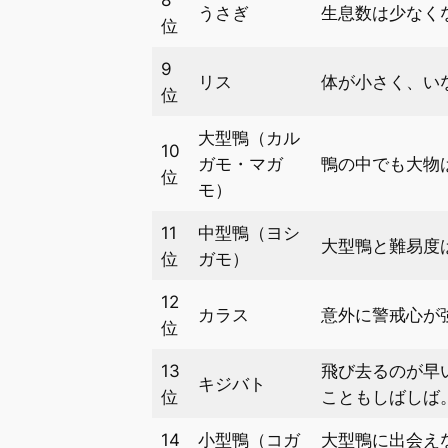
8
うさぎ
生息数は少なく
位
9
リス
体が小さく、い
位
大型鴨（カル
10
ガモ・マガ
鴨の中でも大物
位
モ）
11
中型鴨（ヨシ
大型鴨と難易度
位
ガモ）
12
カラス
意外に警戒心が
位
13
飛び去るのが早
キジバト
位
こともしばしば
14
小型鴨（コガ
大型鴨に出会え