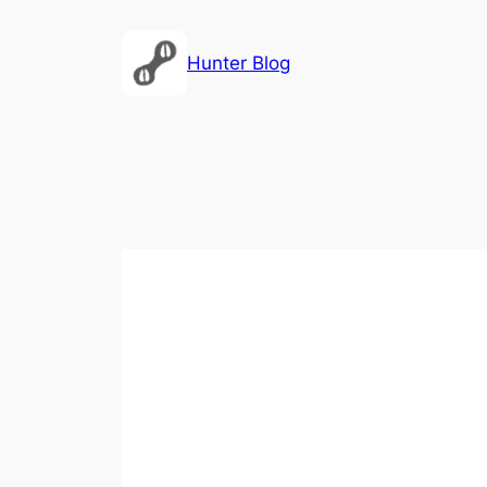
内
容
Hunter Blog
を
ス
キ
ッ
プ