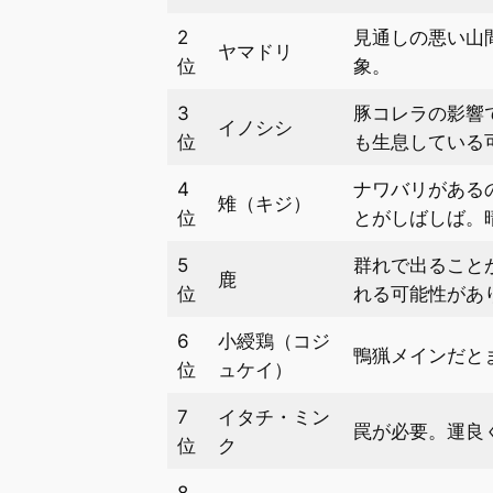
2
見通しの悪い山
ヤマドリ
位
象。
3
豚コレラの影響
イノシシ
位
も生息している
4
ナワバリがある
雉（キジ）
位
とがしばしば。
5
群れで出ること
鹿
位
れる可能性があ
6
小綬鶏（コジ
鴨猟メインだと
位
ュケイ）
7
イタチ・ミン
罠が必要。運良
位
ク