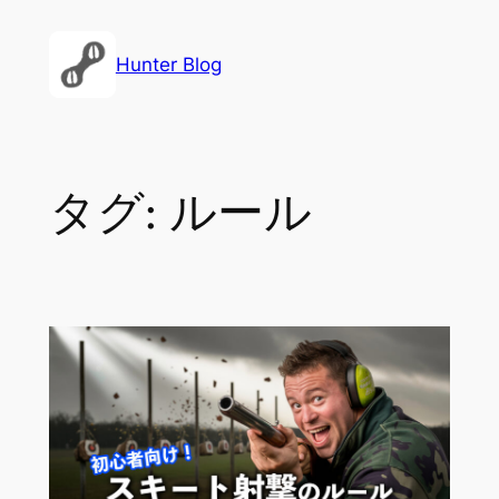
内
容
Hunter Blog
を
ス
キ
ッ
タグ:
ルール
プ