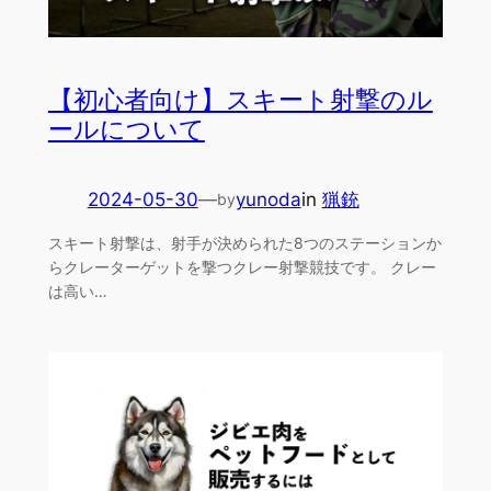
【初心者向け】スキート射撃のル
ールについて
2024-05-30
—
yunoda
in
猟銃
by
スキート射撃は、射手が決められた8つのステーションか
らクレーターゲットを撃つクレー射撃競技です。 クレー
は高い…