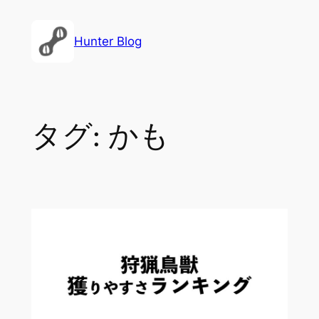
内
容
Hunter Blog
を
ス
キ
ッ
タグ:
かも
プ