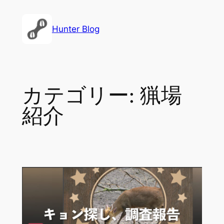
内
容
Hunter Blog
を
ス
キ
ッ
カテゴリー:
猟場
プ
紹介