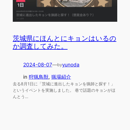
茨城県にほんとにキョンはいるの
か調査してみた。
2024-08-07
—
yunoda
by
in
狩猟鳥獣
, 
猟場紹介
去る8月1日に「茨城に進出したキョンを猟師と探す！」
というイベントを実施しました。 巷で話題のキョンがほ
んとう…