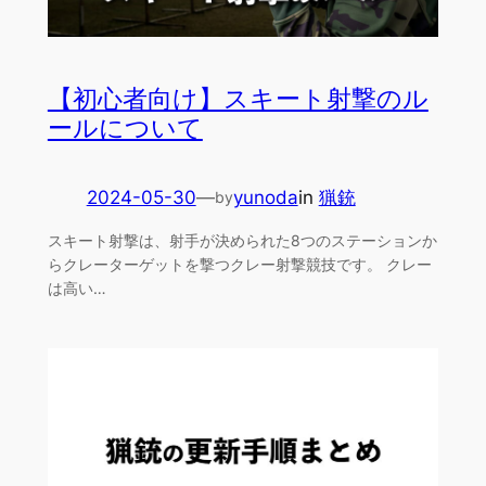
【初心者向け】スキート射撃のル
ールについて
2024-05-30
—
yunoda
in
猟銃
by
スキート射撃は、射手が決められた8つのステーションか
らクレーターゲットを撃つクレー射撃競技です。 クレー
は高い…