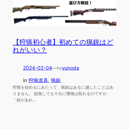
【狩猟初心者】初めての猟銃はど
れがいい？
2024-02-04
—
yunoda
by
in
狩猟道具
, 
猟銃
狩猟を始めるにあたって、猟銃はあるに越したことはあ
りません。 銃無しでも十分に獲物は取れるのですが、
「銃があれ…