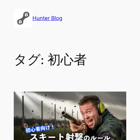
内
容
Hunter Blog
を
ス
キ
ッ
タグ:
初心者
プ